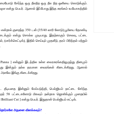
்மையோடு சேர்ந்த ஒரு நீலநிற ஒரு நீல நிற ஒளியை கொடுக்கும்.
ager
என்று பெயர். ஆனால் இப்போது இந்த சுரங்கம் உபயோகத்தில்
350
35/40
் என்றால் குறைந்த
டன் (
லாரி லோடு) பூமியை தோண்டி
ிடைக்கும் என்று சொல்ல முடியாது. இதற்காகும் செலவு, பட்டை
, (மார்க்கெட்டிங்), இதில் செய்யும் முதலீடு, தரம் பிரித்தல் மற்றும்
.
Panna ]
என்னும் இடத்தில உள்ள வைரசுரங்கதிலுருந்து தினமும்
ுந்து இன்றும் நல்ல தரமான வைரங்கள் கிடைக்கிறது. ஆனால்
்த அளவே இங்கு கிடைக்கிறது.
ை தீடியதை இன்னும் மேம்படுத்தி, பெல்ஜியம் நாட்டை சேர்ந்த
58
ுநர்
பட்டைகளோடு மிகவும் நன்றாக ஜொலிக்கும் முறையில்
Brilliant Cut ]
என்று பெயர். இதுதான் பெல்ஜியம் கட்டிங்.
கிறார்களே அதனை விளக்கவும்?