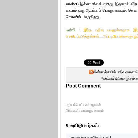
market)
இல்லாமலே போனது. இதனால் விற்ப
,
வைரம் ஒரு ஆடம்பரப் பொருளாகவும்
கெளரவ
கொண்டே வருகிறது.
டிஸ்கி :
இந்த பதிவு பயனுள்ளதாக இருந
தெரியப்படுத்துங்கள்....அப்படியே உங்களது ஓ
மின்னஞ்சலில் பதிவுகளை 
*உங்கள் மின்னஞ்சல் 
Post Comment
பதியம்போட்டவர் உழவன்
பிரிவுகள்:
வரலாறு
,
வைரம்
9 உரமிடுபவர்கள்:
வரலாற்று சுவடுகள்
said...