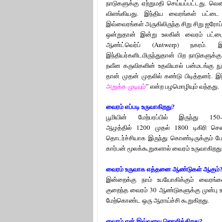
நாடுகளுக்கு ஏற்றுமதி செய்யப்பட்டது. 
விளங்கியது. இந்திய வைரங்கள் பட்டை 
இவ்வைரங்கள் அருகிலிருந்த சிறு சிறு ஐரோப
ஒன்றுதான் இன்று உலகின் வைரம் பட்டை 
(Antwerp)
ஆண்ட்வெர்ப்
நகரம். இ
இந்தியர்களிடமிருந்துதான் பிற நாடுகளுக்
நவீன கருவிகளின் உதவியால் பன்மடங்கு நுண
தான் முதன் முதலில் கண்டு பிடித்தனர். 
”
அறுக்க முடியும்
என்ற பழமொழியும் வந்தது.
வைரம் எப்படி உருவாகிறது
?
15
பூமியின் மேற்பரப்பில் இருந்து
1200
1800
ஆழத்தில்
முதல்
டிகிரி செ
தொடர்ச்சியாக இருந்து கொண்டிருக்கும் 
கார்பன் மூலக்கூறுகளால் வைரம் உருவாகிறது
வைரம் உருவாக எத்தனை ஆண்டுகள் ஆகும்
இன்றைக்கு நாம் உபயோகிக்கும் வைரங்க
30
குறைந்த வைரம்
ஆண்டுகளுக்கு முன்ப
மேற்கொண்ட ஒரு ஆராய்ச்சி கூறுகிறது.
வைரம் என் இவ்வளவு ஜொலிக்கிறது?