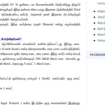
‘என்றெ
85
்சத்தில்
% ஒளியை பல கோணங்களில் பிரதிபலித்து திருப்பி
Total
த்தினதுக்கும் இந்த தன்மை கிடையாது. இதனை ஆங்கிலத்தில்
►
Augu
ல்பிரதிபலிப்பு என்பர். அதனால் தான் இதனை அடம்பிடிக்கும்
►
July
(
லத்தில் அழைப்பார்கள்.
►
May
(
Dimond
பதாகும். இந்த வார்த்தை மருவி
என்று வழக்கத்தில்
►
April
►
Marc
ைபோடுகிறார்கள்?
►
Febr
் ஆப்பிரிக்காவில் வைரங்கள் கண்டெடுக்கபட்டது. இங்கு, எடை
(Carob Seeds)
ல்
என்ற விதைகளையே எடையாக பயன்படுத்தினர்.
 அநேகமாக ஒரே அளவு எடை உடையவை. இந்த கார்ப் என்ற பெயர்
FACEBOOK-
200
து. ஒவ்வொரு கார்ப்விதையும்
மில்லி கிராம் எடை கொண்டது.
5
1
்லி கிராம். அதாவது
காரட்
கிராம் எடை.
1
க்கப்பட்டு ஒவ்வொரு பாகமும்
சென்ட் எனப்படும்.
ஒரு காரட்
1
கை
காரட்.
 Jager Fontein )
என்ற இடத்தில ஒரு வைரசுரங்கம் இருந்தது.