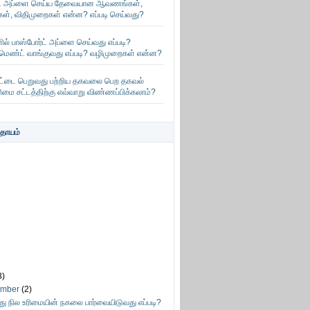
்ட் அப்ளை செய்ய தேவையான ஆவணங்கள்,
ள், விதிமுறைகள் என்ன? எப்படி செய்வது?
் பாஸ்போர்ட் அப்ளை செய்வது எப்படி?
்மெண்ட் வாங்குவது எப்படி? வழிமுறைகள் என்ன?
அட்டை பெறுவது பற்றிய தகவலை பெற தகவல்
ரிமை சட்டத்திற்கு எவ்வாறு விண்ணப்பிக்கலாம்?
தாயம்
3)
ember
(2)
ு நில உரிமையின் நகலை பார்வையிடுவது எப்படி?