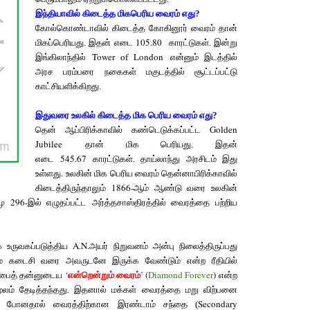
இந்தியாவில் கிடைத்த மிகபெரிய வைரம் எது?
கோல்கொண்டாவில் கிடைத்த கோகினூர் வைரம் தான்
105.80
மிகப்பெரியது. இதன் எடை
காரட்டுகள். இன்று
Tower of London
இங்கிலாந்தில்
என்னும் இடத்தில்
அரச பரம்பரை நகைகள் மகுடத்தில் சூட்டப்பட்டு
காட்சியளிக்கிறது.
இதுவரை உலகில் கிடைத்த மிக பெரிய வைரம் எது?
Golden
தென் ஆப்பிரிக்காவில் கண்டெடுக்கப்பட்ட
Jubilee
தான் மிக பெரியது. இதன்
545.67
எடை
காரட்டுகள். தாய்லாந்து அரசிடம் இது
.
உள்ளது
உலகின் மிக பெரிய வைரம் தென்னாபிரிக்காவில்
1866-
கிடைத்திருந்தாலும்
ஆம் ஆண்டு வரை உலகின்
296-
.மு
இல் எழுதப்பட்ட அர்த்தசாஸ்திரத்தில் வைரத்தை பற்றிய
A.N.
உருவகப்படுத்திய
அயர் நிறுவனம் அன்பு நிலைத்திருப்பது
ும் கடைசி வரை அவருடனே இருக்க வேண்டும்
என்ற ரீதியில்
‘
’
(
Diamond Forever
)
ப்பைத் தன்னுடைய
என்றென்றும் வைரம்
என்ற
் மூலம் தேடித்தந்தது. இதனால் மக்கள் வைரத்தை மறு விற்பனை
Secondary
மல் போனதால் வைரத்திற்கான இரண்டாம் சந்தை (