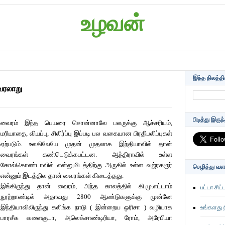
உழவன்
இந்த நிலத்தில
 வரலாறு
பிடித்து இரு
வைரம் இந்த பெயரை சொன்னாலே பலருக்கு ஆச்சரியம்,
மரியாதை, வியப்பு, சிலிர்ப்பு இப்படி பல வகையான பிரதிபலிப்புகள்
ஏற்படும். உலகிலேயே முதன் முதலாக இந்தியாவில் தான்
வைரங்கள் கண்டெடுக்கபட்டன.
ஆந்திராவில் உள்ள
கோல்கொண்டாவில் என்னுமிடத்திற்கு அருகில் உள்ள வஜ்ரகரூர்
செழித்து வளர
என்னும் இடத்தில தான் வைரங்கள்
கிடைத்தது.
இங்கிருந்து தான் வைரம், அந்த காலத்தில் கி.மு.எட்டாம்
பட்டா சிட
2800
நூற்றாண்டில் அதாவது
ஆண்டுகளுக்கு முன்னே
இந்தியாவிலிருந்து கலிங்க நாடு ( இன்றைய ஒரிசா ) வழியாக
உங்களது 
பாரசீக வளைகுடா, அலெக்சாண்டிரியா, ரோம், அரேபியா