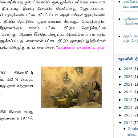
பாஸ்போர
வெனிஸ் அப்போது ஐரோப்பியாவின் ஒரு முக்கிய வர்த்தக மையமாக
கட்டணங்க
தீட்டபடாத இயல்பு நிலையில் வெனிஸ்க்கு அனுப்பப்பட்டன.
்பிய நகரங்களில் பட்டை தீட்டப்பட்டன. அதுபோன்ற சிறுநகரங்களில்
ஆன்லைனில
தீட்டும் தொழிலில் முதன்மையாக விளங்கும் பெல்ஜியத்தின்
அப்பாய்ன
ந்தனைக்கும் வைரம் பட்டை தீட்டும் தொழில்நுட்பம்
கு சென்றது. ஆனால் இத்தொழில்நுட்பம் ஆண்ட்வெர்ப் நகரத்தில்
குடும்ப 
ுக்கப்பட்டது. வைரங்கள் பட்டை தீட்டும் முறையும் இந்தியர்கள்
அறியும் உ
“
இந்தியாவிலிருந்து தான் வைரத்தை
வைரத்தை வைரத்தால் தான்
உழவனின் பத்
►
2026
(1)
0-200
கிலோமீட்டர்
►
2024
(1)
ன்ட் கிரேடு வெப்பம்
►
2021
(1)
போது தான் சுத்தமான
►
2019
(1)
.
►
2018
(1)
?
►
2014
(2)
ளில் மிகவும் வயது
►
2013
(7)
1977-
ு உருவானதாக
ல்
▼
2012
(1
▼
Sept
உங்களத