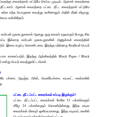
தற்கு வைரத்தால் மட்டுமே செய்ய முடியும். ஆனால் வைரத்தை
 தீட்டலாம். ஆனால் வைரத்தை பட்டை தீட்ட வைரத்தால் மட்டுமே
ல் உள்ள எந்த பொருளை வைத்து உரசினாலும் அதில் கீறல் விழாது.
dness
என்கிறோம்.
கார்பன் மூலகூறுகளால் ஆனது. ஒரு வைரம் உருவாகும் போது, சில
்பு இல்லாத கார்பன் மூலகூறுகளின் அணுக்கள் வைரத்தின்
ிடும். இவை கருப்பு கொண்டவை. இதற்கு மற்றொரு வேதியல் பெயர்
Black Pique / Black
ப்பாக காணப்படும். இதற்கு ஆங்கிலத்தில்
ம் என்று பெயர் வைத்துவிட்டார்கள்.
?
ிரே பச்சை, ஆரஞ்சு, பிங்க், வெளிர்பச்சை, வயலட், கலர்களில்
ு.
பட்டை தீட்டப்பட்ட வைரக்கல் எப்படி இருக்கும்?
33
பட்டை தீட்டப்பட்ட வைரக்கல் மேலே
பக்கங்களும்
24
கீழே
பக்கங்களும் கொண்டுள்ளது. இந்த வடிவ
வைரக்கல் மிகவும் ஒளிமயமானது. இந்த வடிவம், உலகில்
பெரும்பாலும் ஏற்றுக்கொள்ளப்பட்டது.