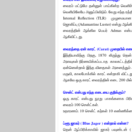
வைரம் மட்டுமே தன்னுள் பாய்கின்ற வெளிச
வெளியிலேயே அனுப்பிவிடும். வேறு எந்த ர
Internal Reflection (TLR)
முழுமையான உ
Adamantine Luster)
ஜொலிப்பு (
என்று ஆங்கி
Admas
வைரத்தின் ஆங்கில பெயர்
என்
ஆகிவிட்டது.
(Carat)
வைரத்தை ஏன் காரட்
முறையில் எட
, 1870
இந்தியாவிற்கு பிறகு
லிருந்து தென
அளவுகள் நிர்ணயிக்கப்படாத காலகட்டத்தி
ஏன்னென்றால் இந்த விதைகள் அனைத்தும்
மருவி, காலபோக்கில் காரட் என்றாகி விட்ட
200
ஆகவே ஒரு காரட் வைரத்தின் எடை
மில
சென்ட் என்பது எந்த எடையை குறிக்கும்?
ஒரு காரட் என்பது நூறு பாகங்களாக பிரி
100
வைரம்
சென்ட்கள்.
10
10
உதாரணம்.
சென்ட்
கற்கள்
எண்ணிக்
( Blue Jager )
ப்ளூ ஜாகர்
என்றால் என்ன?
(
தென் ஆப்பிரிக்காவில் ஜாகர் பவுண்டன்