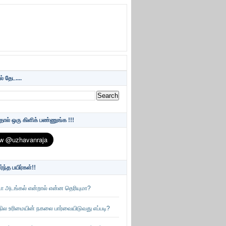
் தேட....
ந்தால் ஒரு கிளிக் பண்ணுங்க !!!
்ந்த பயிர்கள்!!
்டா அடங்கல் என்றால் என்ன தெரியுமா?
நில உரிமையின் நகலை பார்வையிடுவது எப்படி?